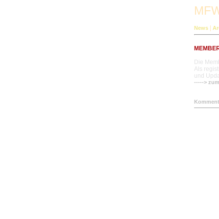
MFW
|
News
Ar
MEMBER
Die Membe
Als regis
und Updat
-----> zum
Kommenta