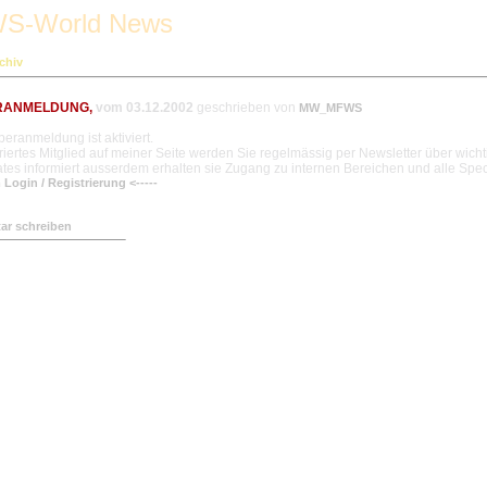
S-World News
chiv
ANMELDUNG,
vom 03.12.2002
geschrieben von
MW_MFWS
ranmeldung ist aktiviert.
triertes Mitglied auf meiner Seite werden Sie regelmässig per Newsletter über wic
es informiert ausserdem erhalten sie Zugang zu internen Bereichen und alle Spec
 Login / Registrierung <-----
r schreiben